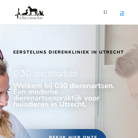
EERSTELIJNS DIERENKLINIEK IN UTRECHT
030 dierenartsen
Welkom bij 030 dierenartsen.
Een moderne
dierenartsenpraktijk voor
huisdieren in Utrecht.
BEKIJK HIER ONZE